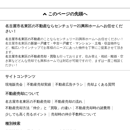
このページの先頭へ
名古屋市名東区の不動産ならセンチュリー21興和ホームへお任せくだ
さい！
名古屋市名東区の不動産
のことならセンチュリー21興和ホームへお任せください！
名古屋市名東区の
新築一戸建て
・
中古一戸建て
・
マンション
・
土地
・収益物件な
ど、幅広いラインナップでお客様のニーズにあった物件を丁寧にご提案させて頂き
ます。
名古屋市名東区の不動産売却・買取
も行っております。住み替え・相続・離婚・空
き家などどんな売却でも興和ホームでは対応が可能ですので、まずは一度ご相談く
ださい！
サイトコンテンツ
現地販売会
不動産売却実績
不動産広告チラシ
売却よくある質問
不動産売却について
名古屋市名東区の不動産売却
不動産売却の流れ
不動産売却方法「仲介」と「買取」の違い
不動産売却時の諸費用
少しでも高く売るポイント
売却時の仲介手数料について
種別検索