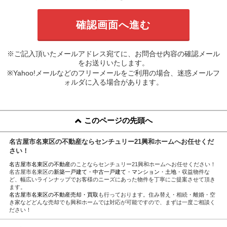
※ご記入頂いたメールアドレス宛てに、お問合せ内容の確認メール
をお送りいたします。
※Yahoo!メールなどのフリーメールをご利用の場合、迷惑メールフ
ォルダに入る場合があります。
このページの先頭へ
名古屋市名東区の不動産ならセンチュリー21興和ホームへお任せくだ
さい！
名古屋市名東区の不動産
のことならセンチュリー21興和ホームへお任せください！
名古屋市名東区の
新築一戸建て
・
中古一戸建て
・
マンション
・
土地
・収益物件な
ど、幅広いラインナップでお客様のニーズにあった物件を丁寧にご提案させて頂き
ます。
名古屋市名東区の不動産売却・買取
も行っております。住み替え・相続・離婚・空
き家などどんな売却でも興和ホームでは対応が可能ですので、まずは一度ご相談く
ださい！