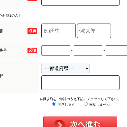
客様情報の入力
前
必須
-
-
番号
必須
所
会員規約をご確認のうえ下記にチェックして下さい。
同意します
同意しません