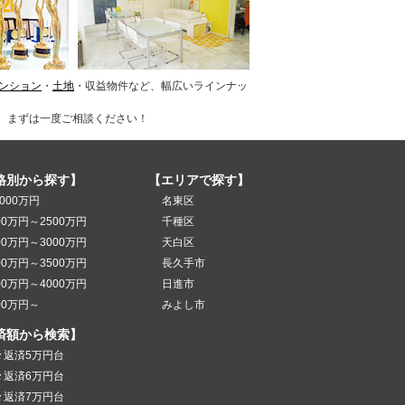
ンション
・
土地
・収益物件など、幅広いラインナッ
、まずは一度ご相談ください！
格別から探す】
【エリアで探す】
000万円
名東区
00万円～2500万円
千種区
00万円～3000万円
天白区
00万円～3500万円
長久手市
00万円～4000万円
日進市
00万円～
みよし市
済額から検索】
々返済5万円台
々返済6万円台
々返済7万円台