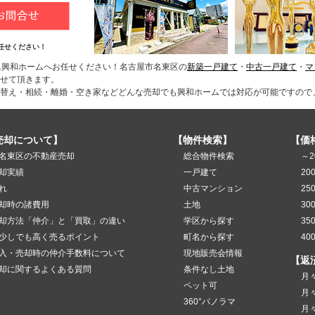
任せください！
1興和ホームへお任せください！名古屋市名東区の
新築一戸建て
・
中古一戸建て
・
マ
せて頂きます。
替え・相続・離婚・空き家などどんな売却でも興和ホームでは対応が可能ですので
売却について】
【物件検索】
【価
名東区の不動産売却
総合物件検索
～2
却実績
一戸建て
20
れ
中古マンション
25
却時の諸費用
土地
30
却方法「仲介」と「買取」の違い
学区から探す
35
少しでも高く売るポイント
町名から探す
40
入・売却時の仲介手数料について
現地販売会情報
【返
却に関するよくある質問
条件なし土地
月
ペット可
月
360°パノラマ
月