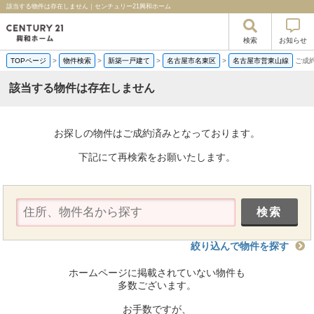
該当する物件は存在しません｜センチュリー21興和ホーム
検索
お知らせ
TOPページ
>
物件検索
>
新築一戸建て
>
名古屋市名東区
>
名古屋市営東山線
ご成
該当する物件は存在しません
お探しの物件はご成約済みとなっております。
下記にて再検索をお願いたします。
絞り込んで物件を探す
ホームページに掲載されていない物件も
多数ございます。
お手数ですが、