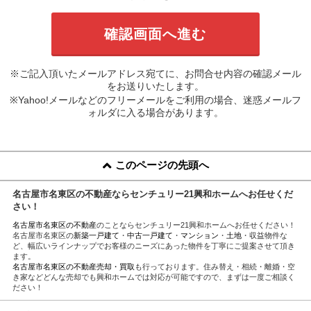
※ご記入頂いたメールアドレス宛てに、お問合せ内容の確認メール
をお送りいたします。
※Yahoo!メールなどのフリーメールをご利用の場合、迷惑メールフ
ォルダに入る場合があります。
このページの先頭へ
名古屋市名東区の不動産ならセンチュリー21興和ホームへお任せくだ
さい！
名古屋市名東区の不動産
のことならセンチュリー21興和ホームへお任せください！
名古屋市名東区の
新築一戸建て
・
中古一戸建て
・
マンション
・
土地
・収益物件な
ど、幅広いラインナップでお客様のニーズにあった物件を丁寧にご提案させて頂き
ます。
名古屋市名東区の不動産売却・買取
も行っております。住み替え・相続・離婚・空
き家などどんな売却でも興和ホームでは対応が可能ですので、まずは一度ご相談く
ださい！