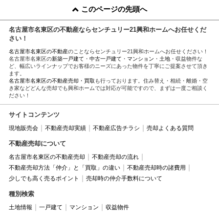
このページの先頭へ
名古屋市名東区の不動産ならセンチュリー21興和ホームへお任せくだ
さい！
名古屋市名東区の不動産
のことならセンチュリー21興和ホームへお任せください！
名古屋市名東区の
新築一戸建て
・
中古一戸建て
・
マンション
・
土地
・収益物件な
ど、幅広いラインナップでお客様のニーズにあった物件を丁寧にご提案させて頂き
ます。
名古屋市名東区の不動産売却・買取
も行っております。住み替え・相続・離婚・空
き家などどんな売却でも興和ホームでは対応が可能ですので、まずは一度ご相談く
ださい！
サイトコンテンツ
現地販売会
不動産売却実績
不動産広告チラシ
売却よくある質問
不動産売却について
名古屋市名東区の不動産売却
不動産売却の流れ
不動産売却方法「仲介」と「買取」の違い
不動産売却時の諸費用
少しでも高く売るポイント
売却時の仲介手数料について
種別検索
土地情報
一戸建て
マンション
収益物件